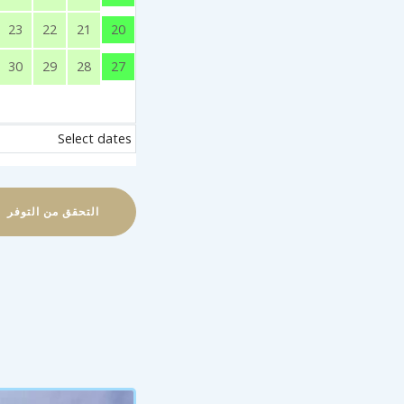
20
23
22
21
27
30
29
28
Select dates