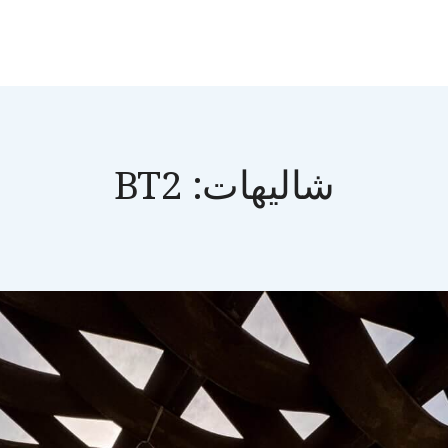
شاليهات:
BT2