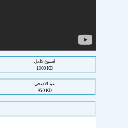
اسبوع كامل
1000 KD
عيد الاضحى
950 KD