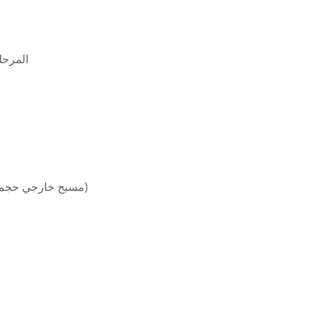
المرحله الخا
مسبح خارجي حجم كبير (١٠-٥ ) العمق مناسب للأطفال ١٢٠–١٤٠)