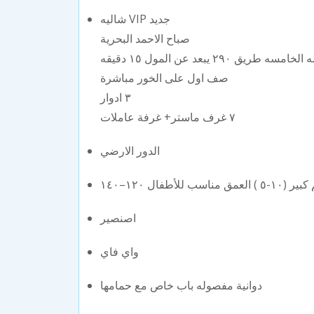
شاليه VIP جديد
صباح الاحمد البحرية
مسه طريق ٢٩٠ يبعد عن المول ١٥ دقيقه
صف اول على الخور مباشرة
٣ ادوار
٧ غرف ماستر+ غرفة عاملات
الدور الارضي
اصنصير
واي فاي
دوانية مفصوله باب خاص مع حمامها