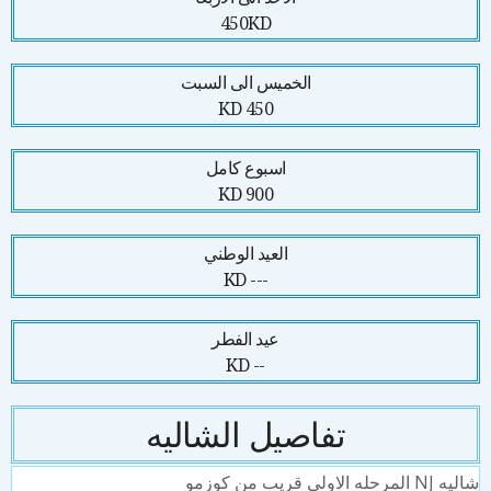
450KD
الخميس الى السبت
450 KD
اسبوع كامل
900 KD
العيد الوطني
--- KD
عيد الفطر
-- KD
تفاصيل الشاليه
المرحله الاولى قريب من كوزمو