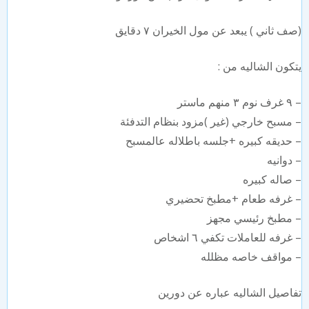
ف ثاني ) يبعد عن مول الخيران ٧ دقايق
كون الشاليه من :
م ماستر
⁠مسبح خارجي (غير )مزود بنظام التدفئة
⁠حديقه كبيره +جلسه باطلاله عالمسبح
⁠دوانيه
⁠صاله كبيره
⁠غرفه طعام +مطبخ تحضيري
⁠مطبخ رئيسي مجهز
⁠غرفه للعاملات تكفي ٦ اشخاص
⁠مواقف خاصه مظلله
اصيل الشاليه عباره عن دورين