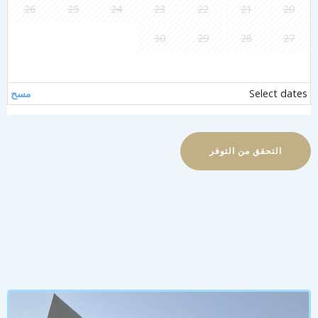
26
25
24
23
22
21
20
30
29
28
27
Select date
مسح