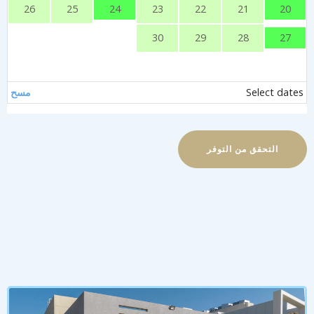
24
20
26
25
23
22
21
27
30
29
28
Select date
مسح