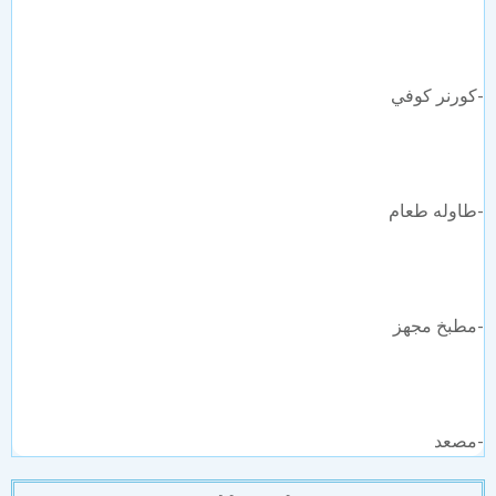
ورنر كوفي
اوله طعام
طبخ مجهز
مصعد