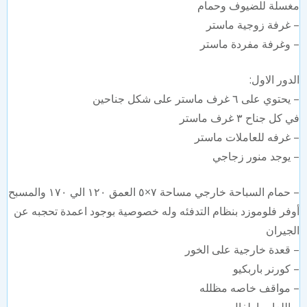
سلة للضيوف وحمام
غرفة زوجية ماستر
وغرفة مفردة ماستر
دور الاول:
توي على ٦ غرف ماستر على شكل جناحين
كل جناح ٣ غرف ماستر
غرفه للعاملات ماستر
يوجد منور زجاجي
– حمام السباحة خارجي مساحة ٧×٥ العمق ١٢٠ الي ١٧٠ والمسبح
فر فلوموزد بنظام التدفئه وله خصوصية بوجود اعمدة تحجبه عن
جيران
قعدة خارجية على الخور
⁠كورنر باربكيو
⁠مواقف خاصه مظلله