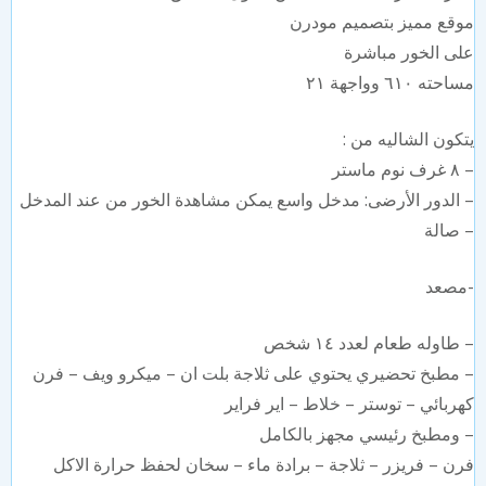
قع مميز بتصميم مودرن
ى الخور مباشرة
ته ٦١٠ وواجهة ٢١
كون الشاليه من :
ماستر
الدور الأرضى: مدخل واسع يمكن مشاهدة الخور من عند المدخل
صالة
مصعد
طاوله طعام لعدد ١٤ شخص
مطبخ تحضيري يحتوي على ثلاجة بلت ان – ميكرو ويف – فرن
ربائي – توستر – خلاط – اير فراير
ومطبخ رئيسي مجهز بالكامل
ن – فريزر – ثلاجة – برادة ماء – سخان لحفظ حرارة الاكل