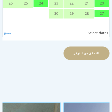
24
20
26
25
23
22
21
27
30
29
28
Select date
مسح