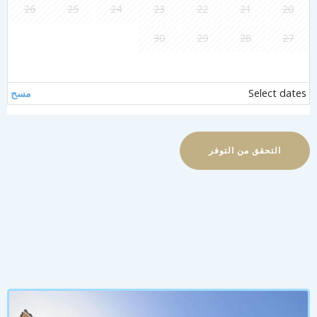
26
25
24
23
22
21
20
30
29
28
27
Select date
مسح