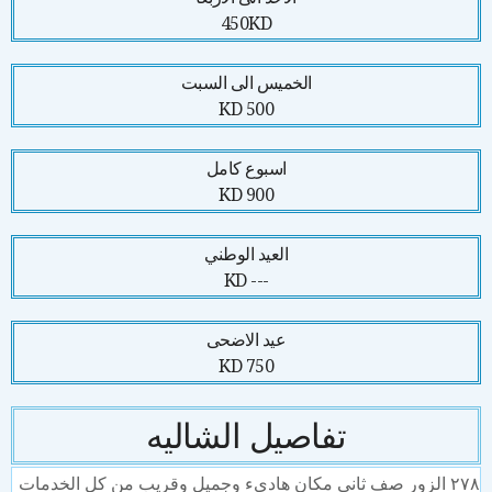
450KD
الخميس الى السبت
500 KD
اسبوع كامل
900 KD
العيد الوطني
--- KD
عيد الاضحى
750 KD
تفاصيل الشاليه
٢٧٨ الزور صف ثاني مكان هادىء وجميل وقريب من كل الخدمات