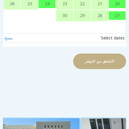
24
20
26
25
23
22
21
27
30
29
28
Select date
مسح