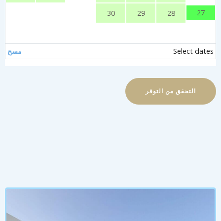
27
30
29
28
Select dates
مسح