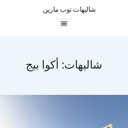
شاليهات توب مارين
شاليهات:
أكوا بيج